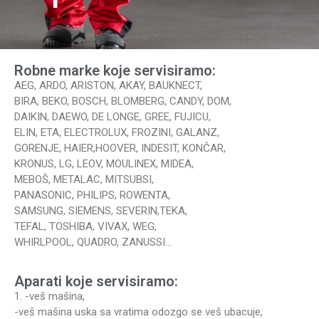
Robne marke koje servisiramo:
AEG, ARDO, ARISTON, AKAY, BAUKNECT,
BIRA, BEKO, BOSCH, BLOMBERG, CANDY, DOM,
DAIKIN, DAEWO, DE LONGE, GREE, FUJICU,
ELIN, ETA, ELECTROLUX, FROZINI, GALANZ,
GORENJE, HAIER,HOOVER, INDESIT, KONČAR,
KRONUS, LG, LEOV, MOULINEX, MIDEA,
MEBOŠ, METALAC, MITSUBSI,
PANASONIC, PHILIPS, ROWENTA,
SAMSUNG, SIEMENS, SEVERIN,TEKA,
TEFAL, TOSHIBA, VIVAX, WEG,
WHIRLPOOL, QUADRO, ZANUSSI…
Aparati koje servisiramo:
1. -veš mašina,
-veš mašina uska sa vratima odozgo se veš ubacuje,