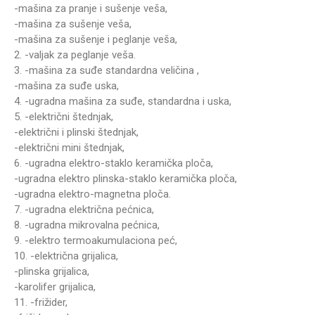
-mašina za pranje i sušenje veša,
-mašina za sušenje veša,
-mašina za sušenje i peglanje veša,
2. -valjak za peglanje veša.
3. -mašina za suđe standardna veličina ,
-mašina za suđe uska,
4. -ugradna mašina za suđe, standardna i uska,
5. -električni štednjak,
-električni i plinski štednjak,
-električni mini štednjak,
6. -ugradna elektro-staklo keramička ploča,
-ugradna elektro plinska-staklo keramička ploča,
-ugradna elektro-magnetna ploča.
7. -ugradna električna pećnica,
8. -ugradna mikrovalna pećnica,
9. -elektro termoakumulaciona peć,
10. -električna grijalica,
-plinska grijalica,
-karolifer grijalica,
11. -frižider,