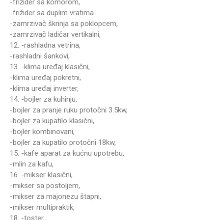
-frižider sa komorom,
-frižider sa duplim vratima
-zamrzivač škrinja sa poklopcem,
-zamrzivač ladičar vertikalni,
12. -rashladna vetrina,
-rashladni šankovi,
13. -klima uređaj klasični,
-klima uređaj pokretni,
-klima uređaj inverter,
14. -bojler za kuhinju,
-bojler za pranje ruku protočni 3.5kw,
-bojler za kupatilo klasični,
-bojler kombinovani,
-bojler za kupatilo protočni 18kw,
15. -kafe aparat za kućnu upotrebu,
-mlin za kafu,
16. -mikser klasični,
-mikser sa postoljem,
-mikser za majonezu štapni,
-mikser multipraktik,
18. -toster,